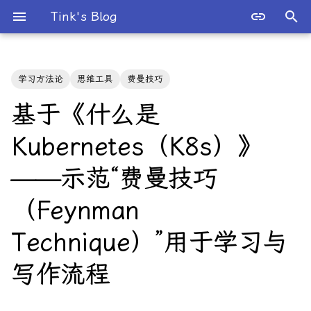
Tink's Blog
键
入
学习方法论
思维工具
费曼技巧
2026 年
人工智能
以
基于《什么是
开
2025 年
工程实践与运维
Kubernetes（K8s）》
始
2024 年
并发与系统编程
——示范“费曼技巧
搜
2023 年
数学
索
（Feynman
2022 年
数据存储与中间件
Technique）”用于学习与
2021 年
数据科学
写作流程
2020 年
数据结构与算法