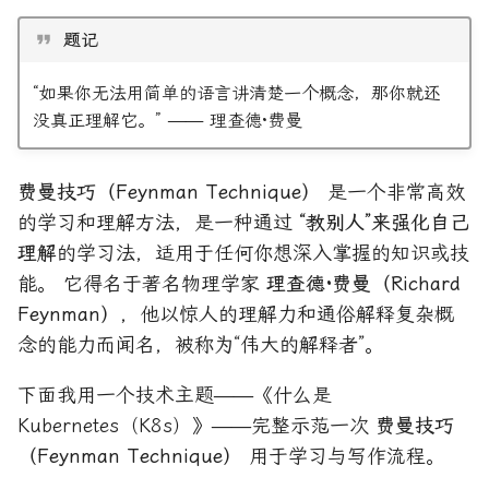
2019 年
深度学习
题记
2018 年
源码分析
“如果你无法用简单的语言讲清楚一个概念，那你就还
没真正理解它。” —— 理查德·费曼
2017 年
笔记与随想
费曼技巧（Feynman Technique）
是一个非常高效
2016 年
经济
的学习和理解方法，是一种通过
“教别人”来强化自己
编码与协议
理解
的学习法，适用于任何你想深入掌握的知识或技
能。 它得名于著名物理学家
理查德·费曼（Richard
编程语言
Feynman）
，他以惊人的理解力和通俗解释复杂概
念的能力而闻名，被称为“伟大的解释者”。
翻译
下面我用一个技术主题——《什么是
认知科学
Kubernetes（K8s）》——完整示范一次
费曼技巧
（Feynman Technique）
用于学习与写作流程。
软件架构与设计