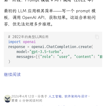
最初的 LLM 应用极其简单——写一个 prompt 模
板，调用 OpenAI API，获取结果。这适合单轮问
答，但无法处理多步推理。
# 2022年的典型LLM应用
import
openai
response
=
openai
.
ChatCompletion
.
create
(
model
=
"gpt-3.5-turbo"
,
messages
=
[{
"role"
:
"user"
,
"content"
:
"翻译
)
继续阅读
2026年4月12日
分类于
人工智能
,
软件架构与设计
需要 6 分钟阅读时间