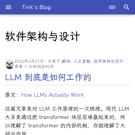
Tink's Blog
键
入
软件架构与设计
2026 年
以
开
2025 年
2026年6月27日
分类于
翻译
,
人工智能
,
软件架构与设计
始
需要 7 分钟阅读时间
2024 年
搜
LLM 到底是如何工作的
2023 年
索
原文：
How LLMs Actually Work
2022 年
这篇文章是对 LLM 工作原理的一次梳理。现代 LLM
2021 年
大多是通过把 transformer 块层层堆叠起来的，所
以理解了 transformer 的内部机制，你就理解了大
2020 年
部分内容。