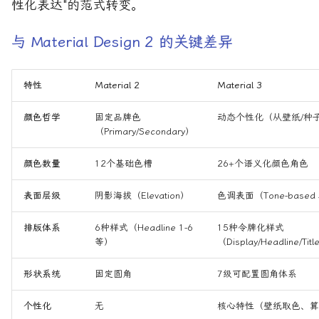
性化表达"的范式转变。
与 Material Design 2 的关键差异
特性
Material 2
Material 3
颜色哲学
固定品牌色
动态个性化（从壁纸/种
（Primary/Secondary）
颜色数量
12个基础色槽
26+个语义化颜色角色
表面层级
阴影海拔（Elevation）
色调表面（Tone-based S
排版体系
6种样式（Headline 1-6
15种令牌化样式
等）
（Display/Headline/Tit
形状系统
固定圆角
7级可配置圆角体系
个性化
无
核心特性（壁纸取色、算