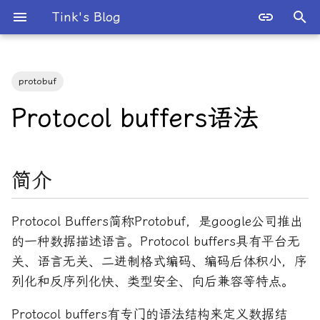
Tink's Blog
键
入
protobuf
2026 年
人工智能
以
Protocol buffers语法
开
2025 年
工程实践与运维
始
2024 年
并发与系统编程
简介
搜
2023 年
数学
索
Protocol Buffers简称Protobuf，是google公司推出
2022 年
数据存储与中间件
的一种数据描述语言。Protocol buffers具有平台无
关、语言无关、二进制格式编码、编码后体积小，序
2021 年
数据科学
列化和反序列化快、类型安全、向后兼容等特点。
2020 年
数据结构与算法
Protocol buffers有专门的语法结构来定义数据结