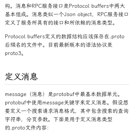
构。消息和RPC服务接口是Protocol buffers中两大
2019 年
深度学习
基本组成。消息类似一个Json object，RPC服务接口
定义了服务所具有的接口和所依赖的消息类型。
2018 年
源码分析
Protocol buffers定义的数据结构应该保存在.proto
2017 年
笔记与随想
后缀名的文件中。目前最新版本的语法协议是
proto3。
2016 年
经济
编码与协议
定义消息
编程语言
message（消息）是protobuf中最基本数据单元。
翻译
protobuf中使用message关键字来定义消息。假设想
要定义一个搜索请求消息格式，其中包含搜索的查询
认知科学
字符串，分页参数。下面是用于定义消息类型
软件架构与设计
的.proto文件内容：