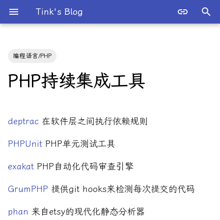
Tink's Blog
键
入
编程语言/PHP
2026 年
人工智能
以
PHP持续集成工具
开
2025 年
工程实践与运维
始
2024 年
并发与系统编程
deptrac
在软件层之间执行依赖规则
搜
2023 年
数学
索
PHPUnit
PHP单元测试工具
2022 年
数据存储与中间件
exakat
PHP自动化代码审查引擎
2021 年
数据科学
GrumPHP
提供git hooks来检测每次提交的代码
phan
来自etsy的现代化静态分析器
2020 年
数据结构与算法