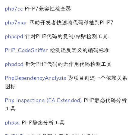
php7cc
PHP7兼容性检查器
2019 年
深度学习
php7mar
帮助开发者快速将代码移植到PHP7
2018 年
源码分析
phpcpd
针对PHP代码的复制/粘贴检测工具.
2017 年
笔记与随想
PHP_CodeSniffer
检测违反定义的编码标准
2016 年
经济
phpdcd
针对PHP代码的无作用代码检测工具
编码与协议
PhpDependencyAnalysis
为项目创建一个依赖关系
编程语言
图标
翻译
Php Inspections (EA Extended)
PHP静态代码分析
工具
认知科学
phpsa
PHP静态分析工具
软件架构与设计